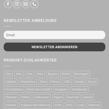
NEWSLETTER ANMELDUNG
PRODUKT-SCHLAGWÖRTER
20er
30er
70er
80er
Bayern
Berlin
Bräutigam
Cabaret
Charleston
Cher
Clown
CSD
Dandy
Disco
First Nations
Fluch der Karibik
Gangster
Gentleman
Glimmer
Glitter
Halloween
Hippie
Hochzeit
Horror
Indianer
indigene Bevölkerung
Kölle
Köln
Lady
Matrose