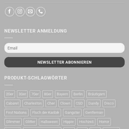
NEWSLETTER ANMELDUNG
PRODUKT-SCHLAGWÖRTER
20er
30er
70er
80er
Bayern
Berlin
Bräutigam
Cabaret
Charleston
Cher
Clown
CSD
Dandy
Disco
First Nations
Fluch der Karibik
Gangster
Gentleman
Glimmer
Glitter
Halloween
Hippie
Hochzeit
Horror