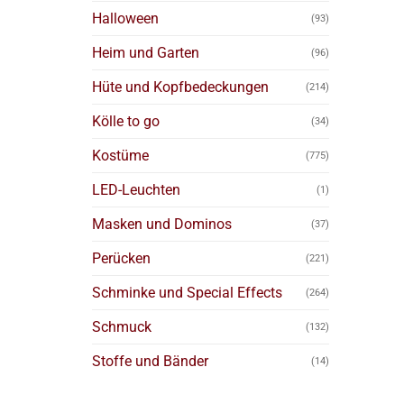
Halloween
(93)
Heim und Garten
(96)
Hüte und Kopfbedeckungen
(214)
Kölle to go
(34)
Kostüme
(775)
LED-Leuchten
(1)
Masken und Dominos
(37)
Perücken
(221)
Schminke und Special Effects
(264)
Schmuck
(132)
Stoffe und Bänder
(14)