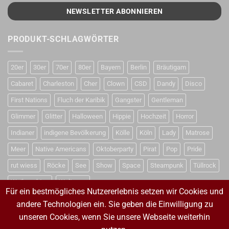
PRODUKT-SCHLAGWÖRTER
20er
30er
70er
80er
Bayern
Berlin
Bräutigam
Cabaret
Charleston
Cher
Clown
CSD
Dandy
Disco
First Nations
Fluch der Karibik
Gangster
Gentleman
Glimmer
Glitter
Halloween
Hippie
Hochzeit
Horror
Indianer
indigene Bevölkerung
Kölle
Köln
Lady
Matrose
Meer
Native Americans
Oktoberparty
Pirat
Pop
Pride
rut wiess
Röcke
See
Show
Space
Steampunk
Tüllrock
Weihnachten
Weltraum
Für ein bestmögliches Nutzererlebnis setzen wir Cookies und
andere Technologien ein. Sie geben die Einwilligung zu
unseren Cookies, wenn Sie unsere Webseite weiterhin
VERTRAG WIDERRUFEN