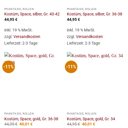
PHANTASIE, ROLLEN
PHANTASIE, ROLLEN
Kostüm, Space, silber, Gr. 40-42
Kostüm, Space, silber, Gr. 36-38
44,95
€
44,95
€
inkl. 19 % MwSt.
inkl. 19 % MwSt.
zzgl.
Versandkosten
zzgl.
Versandkosten
Lieferzeit:
2-3 Tage
Lieferzeit:
2-3 Tage
-11%
-11%
PHANTASIE, ROLLEN
PHANTASIE, ROLLEN
Kostüm, Space, gold, Gr. 36-38
Kostüm, Space, gold, Gr. 34
Ursprünglicher
Aktueller
Ursprünglicher
Aktueller
44,95
€
40,01
€
44,95
€
40,01
€
Preis
Preis
Preis
Preis