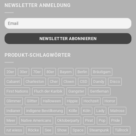
NEWSLETTER ANMELDUNG
PRODUKT-SCHLAGWÖRTER
20er
30er
70er
80er
Bayern
Berlin
Bräutigam
Cabaret
Charleston
Cher
Clown
CSD
Dandy
Disco
First Nations
Fluch der Karibik
Gangster
Gentleman
Glimmer
Glitter
Halloween
Hippie
Hochzeit
Horror
Indianer
indigene Bevölkerung
Kölle
Köln
Lady
Matrose
Meer
Native Americans
Oktoberparty
Pirat
Pop
Pride
rut wiess
Röcke
See
Show
Space
Steampunk
Tüllrock