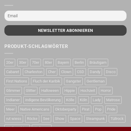
PRODUKT-SCHLAGWÖRTER
20er
30er
70er
80er
Bayern
Berlin
Bräutigam
Cabaret
Charleston
Cher
Clown
CSD
Dandy
Disco
First Nations
Fluch der Karibik
Gangster
Gentleman
Glimmer
Glitter
Halloween
Hippie
Hochzeit
Horror
Indianer
indigene Bevölkerung
Kölle
Köln
Lady
Matrose
Meer
Native Americans
Oktoberparty
Pirat
Pop
Pride
rut wiess
Röcke
See
Show
Space
Steampunk
Tüllrock
Weihnachten
Weltraum