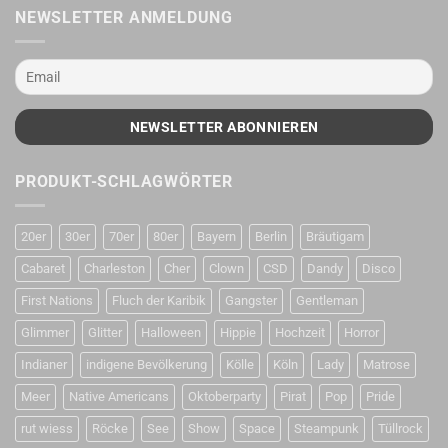
NEWSLETTER ANMELDUNG
PRODUKT-SCHLAGWÖRTER
20er
30er
70er
80er
Bayern
Berlin
Bräutigam
Cabaret
Charleston
Cher
Clown
CSD
Dandy
Disco
First Nations
Fluch der Karibik
Gangster
Gentleman
Glimmer
Glitter
Halloween
Hippie
Hochzeit
Horror
Indianer
indigene Bevölkerung
Kölle
Köln
Lady
Matrose
Meer
Native Americans
Oktoberparty
Pirat
Pop
Pride
rut wiess
Röcke
See
Show
Space
Steampunk
Tüllrock