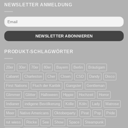
NEWSLETTER ANMELDUNG
PRODUKT-SCHLAGWÖRTER
20er
30er
70er
80er
Bayern
Berlin
Bräutigam
Cabaret
Charleston
Cher
Clown
CSD
Dandy
Disco
First Nations
Fluch der Karibik
Gangster
Gentleman
Glimmer
Glitter
Halloween
Hippie
Hochzeit
Horror
Indianer
indigene Bevölkerung
Kölle
Köln
Lady
Matrose
Meer
Native Americans
Oktoberparty
Pirat
Pop
Pride
rut wiess
Röcke
See
Show
Space
Steampunk