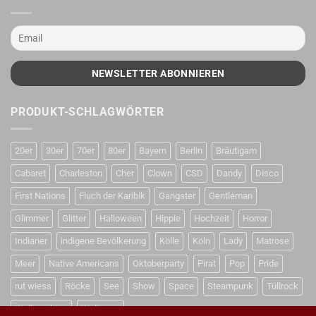
PRODUKT-SCHLAGWÖRTER
20er
30er
70er
80er
Bayern
Berlin
Bräutigam
Cabaret
Charleston
Cher
Clown
CSD
Dandy
Disco
First Nations
Fluch der Karibik
Gangster
Gentleman
Glimmer
Glitter
Halloween
Hippie
Hochzeit
Horror
Indianer
indigene Bevölkerung
Kölle
Köln
Lady
Matrose
Meer
Native Americans
Oktoberparty
Pirat
Pop
Pride
rut wiess
Röcke
See
Show
Space
Steampunk
Tüllrock
Weihnachten
Weltraum