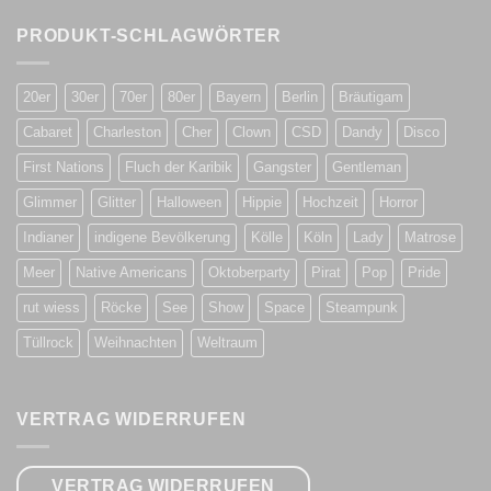
PRODUKT-SCHLAGWÖRTER
20er
30er
70er
80er
Bayern
Berlin
Bräutigam
Cabaret
Charleston
Cher
Clown
CSD
Dandy
Disco
First Nations
Fluch der Karibik
Gangster
Gentleman
Glimmer
Glitter
Halloween
Hippie
Hochzeit
Horror
Indianer
indigene Bevölkerung
Kölle
Köln
Lady
Matrose
Meer
Native Americans
Oktoberparty
Pirat
Pop
Pride
rut wiess
Röcke
See
Show
Space
Steampunk
Tüllrock
Weihnachten
Weltraum
VERTRAG WIDERRUFEN
VERTRAG WIDERRUFEN