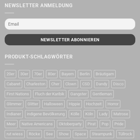
NEWSLETTER ANMELDUNG
PRODUKT-SCHLAGWÖRTER
20er
30er
70er
80er
Bayern
Berlin
Bräutigam
Cabaret
Charleston
Cher
Clown
CSD
Dandy
Disco
First Nations
Fluch der Karibik
Gangster
Gentleman
Glimmer
Glitter
Halloween
Hippie
Hochzeit
Horror
Indianer
indigene Bevölkerung
Kölle
Köln
Lady
Matrose
Meer
Native Americans
Oktoberparty
Pirat
Pop
Pride
rut wiess
Röcke
See
Show
Space
Steampunk
Tüllrock