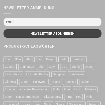
NEWSLETTER ANMELDUNG
PRODUKT-SCHLAGWÖRTER
20er
30er
70er
80er
Bayern
Berlin
Bräutigam
Cabaret
Charleston
Cher
Clown
CSD
Dandy
Disco
First Nations
Fluch der Karibik
Gangster
Gentleman
Glimmer
Glitter
Halloween
Hippie
Hochzeit
Horror
Indianer
indigene Bevölkerung
Kölle
Köln
Lady
Matrose
Meer
Native Americans
Oktoberparty
Pirat
Pop
Pride
rut wiess
Röcke
See
Show
Space
Steampunk
Tüllrock