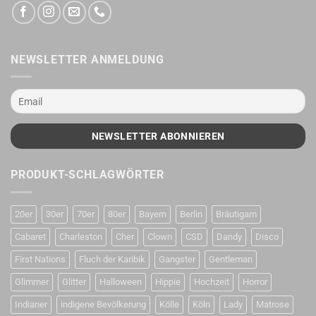
NEWSLETTER ANMELDUNG
PRODUKT-SCHLAGWÖRTER
20er
30er
70er
80er
Bayern
Berlin
Bräutigam
Cabaret
Charleston
Cher
Clown
CSD
Dandy
Disco
First Nations
Fluch der Karibik
Gangster
Gentleman
Glimmer
Glitter
Halloween
Hippie
Hochzeit
Horror
Indianer
indigene Bevölkerung
Kölle
Köln
Lady
Matrose